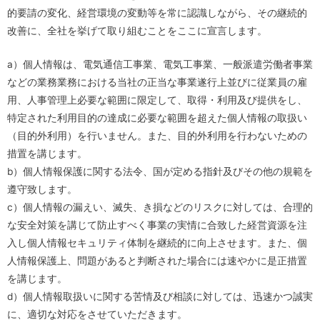
的要請の変化、経営環境の変動等を常に認識しながら、その継続的
改善に、全社を挙げて取り組むことをここに宣言します。
a）個人情報は、電気通信工事業、電気工事業、一般派遣労働者事業
などの業務業務における当社の正当な事業遂行上並びに従業員の雇
用、人事管理上必要な範囲に限定して、取得・利用及び提供をし、
特定された利用目的の達成に必要な範囲を超えた個人情報の取扱い
（目的外利用）を行いません。また、目的外利用を行わないための
措置を講じます。
b）個人情報保護に関する法令、国が定める指針及びその他の規範を
遵守致します。
c）個人情報の漏えい、滅失、き損などのリスクに対しては、合理的
な安全対策を講じて防止すべく事業の実情に合致した経営資源を注
入し個人情報セキュリティ体制を継続的に向上させます。また、個
人情報保護上、問題があると判断された場合には速やかに是正措置
を講じます。
d）個人情報取扱いに関する苦情及び相談に対しては、迅速かつ誠実
に、適切な対応をさせていただきます。